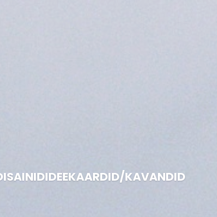
DISAINID
IDEEKAARDID/KAVANDID